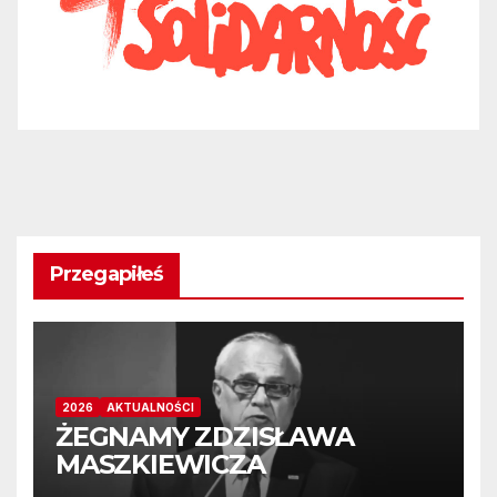
Przegapiłeś
2026
AKTUALNOŚCI
ŻEGNAMY ZDZISŁAWA
MASZKIEWICZA