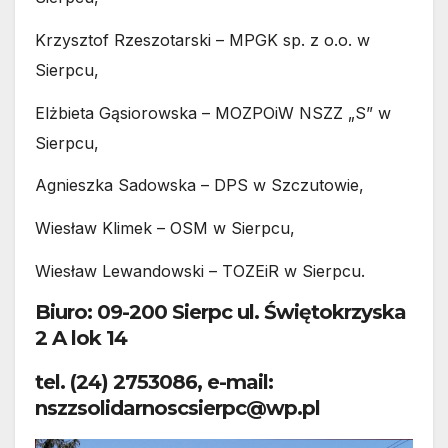
Krzysztof Rzeszotarski – MPGK sp. z o.o. w
Sierpcu,
Elżbieta Gąsiorowska – MOZPOiW NSZZ „S” w
Sierpcu,
Agnieszka Sadowska – DPS w Szczutowie,
Wiesław Klimek – OSM w Sierpcu,
Wiesław Lewandowski – TOZEiR w Sierpcu.
Biuro: 09-200 Sierpc ul. Świętokrzyska
2 A lok 14
tel. (24) 2753086, e-mail:
nszzsolidarnoscsierpc@wp.pl