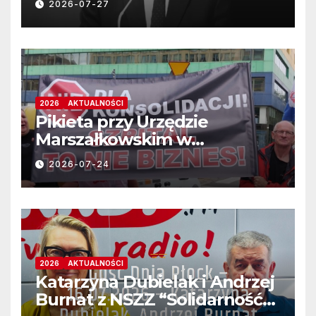
2026-07-27
2026
AKTUALNOŚCI
Pikieta przy Urzędzie
Marszałkowskim w
Warszawie na ul.
2026-07-24
Jagiellońska 26
2026
AKTUALNOŚCI
Katarzyna Dubielak i Andrzej
Burnat z NSZZ “Solidarność”