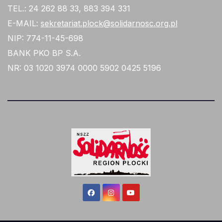
TEL.: 24 262 88 33, 883 394 331
E-MAIL:
sekretariat.plock@solidarnosc.org.pl
NIP: 774-11-45-698
BANK PKO BP S.A.
NR: 03 1020 3974 0000 5902 0425 5196