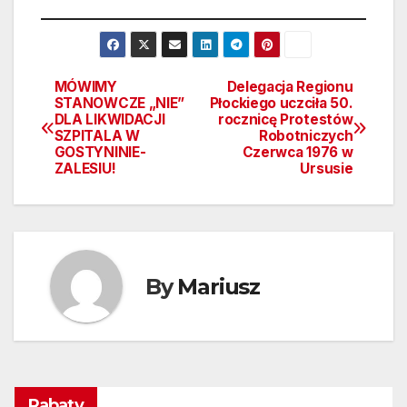
MÓWIMY
Delegacja Regionu
Nawigacja
STANOWCZE „NIE”
Płockiego uczciła 50.
DLA LIKWIDACJI
rocznicę Protestów
wpisu
SZPITALA W
Robotniczych
GOSTYNINIE-
Czerwca 1976 w
ZALESIU!
Ursusie
By
Mariusz
Rabaty